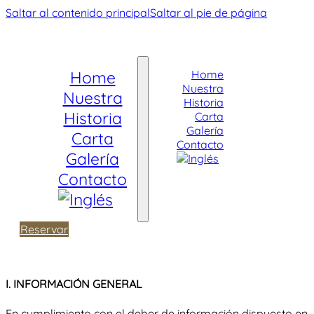
Saltar al contenido principal
Saltar al pie de página
Home
Home
Nuestra
Nuestra
Historia
Historia
Carta
Galería
Carta
Contacto
Galería
Contacto
Reservar
I. INFORMACIÓN GENERAL
En cumplimiento con el deber de información dispuesto en